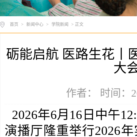
首页
>
新闻中心
>
学院新闻
> 正文
砺能启航 医路生花丨医
大
作者： 时间：20
2026年6月16日中午
演播厅隆重举行2026